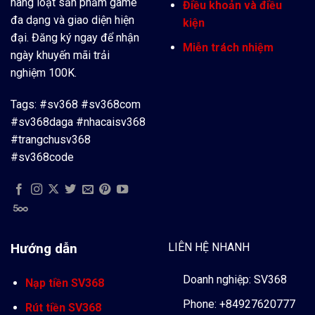
hàng loạt sản phẩm game
Điều khoản và điều
đa dạng và giao diện hiện
kiện
đại. Đăng ký ngay để nhận
Miễn trách nhiệm
ngày khuyến mãi trải
nghiệm 100K.
Tags: #sv368 #sv368com
#sv368daga #nhacaisv368
#trangchusv368
#sv368code
Hướng dẫn
LIÊN HỆ NHANH
Doanh nghiệp: SV368
Nạp tiền SV368
Phone: +84927620777
Rút tiền SV368