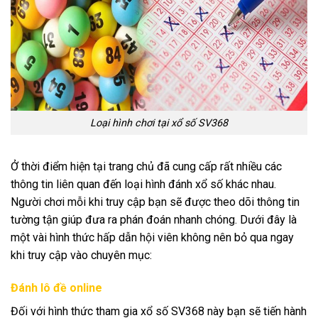
Loại hình chơi tại xổ số SV368
Ở thời điểm hiện tại trang chủ đã cung cấp rất nhiều các
thông tin liên quan đến loại hình đánh xổ số khác nhau.
Người chơi mỗi khi truy cập bạn sẽ được theo dõi thông tin
tường tận giúp đưa ra phán đoán nhanh chóng. Dưới đây là
một vài hình thức hấp dẫn hội viên không nên bỏ qua ngay
khi truy cập vào chuyên mục:
Đánh lô đề online
Đối với hình thức tham gia xổ số SV368 này bạn sẽ tiến hành