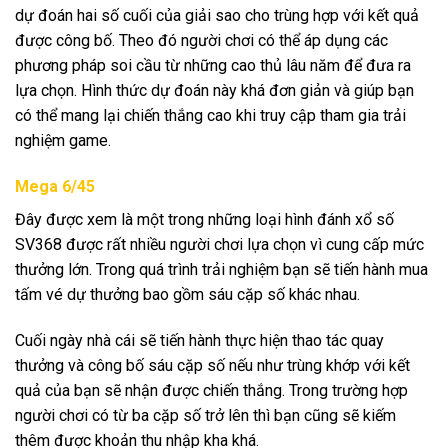
dự đoán hai số cuối của giải sao cho trùng hợp với kết quả
được công bố. Theo đó người chơi có thể áp dụng các
phương pháp soi cầu từ những cao thủ lâu năm để đưa ra
lựa chọn. Hình thức dự đoán này khá đơn giản và giúp bạn
có thể mang lại chiến thắng cao khi truy cập tham gia trải
nghiệm game.
Mega 6/45
Đây được xem là một trong những loại hình đánh xổ số
SV368 được rất nhiều người chơi lựa chọn vì cung cấp mức
thưởng lớn. Trong quá trình trải nghiệm bạn sẽ tiến hành mua
tấm vé dự thưởng bao gồm sáu cặp số khác nhau.
Cuối ngày nhà cái sẽ tiến hành thực hiện thao tác quay
thưởng và công bố sáu cặp số nếu như trùng khớp với kết
quả của bạn sẽ nhận được chiến thắng. Trong trường hợp
người chơi có từ ba cặp số trở lên thì bạn cũng sẽ kiếm
thêm được khoản thu nhập kha khá.