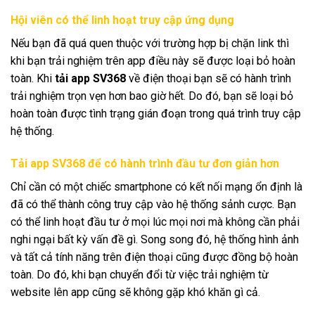
Hội viên có thể linh hoạt truy cập ứng dụng
Nếu bạn đã quá quen thuộc với trường hợp bị chặn link thì
khi bạn trải nghiệm trên app điều này sẽ được loại bỏ hoàn
toàn. Khi
tải app SV368
về điện thoại bạn sẽ có hành trình
trải nghiệm trọn vẹn hơn bao giờ hết. Do đó, bạn sẽ loại bỏ
hoàn toàn được tình trạng gián đoạn trong quá trình truy cập
hệ thống.
Tải app SV368 để có hành trình đầu tư đơn giản hơn
Chỉ cần có một chiếc smartphone có kết nối mạng ổn định là
đã có thể thành công truy cập vào hệ thống sảnh cược. Bạn
có thể linh hoạt đầu tư ở mọi lúc mọi nơi mà không cần phải
nghi ngại bất kỳ vấn đề gì. Song song đó, hệ thống hình ảnh
và tất cả tính năng trên điện thoại cũng được đồng bộ hoàn
toàn. Do đó, khi bạn chuyển đổi từ việc trải nghiệm từ
website lên app cũng sẽ không gặp khó khăn gì cả.