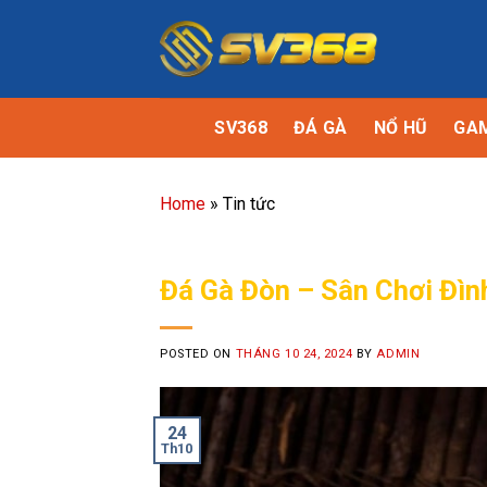
Skip
to
content
SV368
ĐÁ GÀ
NỔ HŨ
GAM
Home
»
Tin tức
Đá Gà Đòn – Sân Chơi Đìn
POSTED ON
THÁNG 10 24, 2024
BY
ADMIN
24
Th10