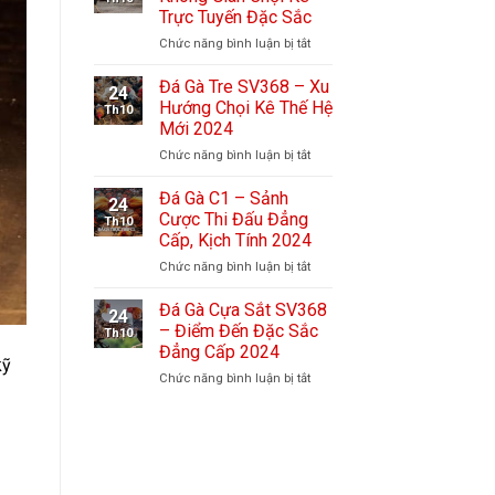
–
Trực Tuyến Đặc Sắc
Sân
ở
Chức năng bình luận bị tắt
Chơi
Đá
Đình
Gà
Đám,
Đá Gà Tre SV368 – Xu
24
Philippines
Cuốn
Hướng Chọi Kê Thế Hệ
Th10
–
Hút
Mới 2024
Không
Tại
ở
Chức năng bình luận bị tắt
Gian
SV368
Đá
Chọi
Gà
Kê
Đá Gà C1 – Sảnh
24
Tre
Trực
Cược Thi Đấu Đẳng
Th10
SV368
Tuyến
Cấp, Kịch Tính 2024
–
Đặc
ở
Chức năng bình luận bị tắt
Xu
Sắc
Đá
Hướng
Gà
Chọi
Đá Gà Cựa Sắt SV368
24
C1
Kê
– Điểm Đến Đặc Sắc
Th10
–
Thế
Đẳng Cấp 2024
Sảnh
Hệ
kỹ
ở
Chức năng bình luận bị tắt
Cược
Mới
Đá
Thi
2024
Gà
Đấu
Cựa
Đẳng
Sắt
Cấp,
SV368
Kịch
–
Tính