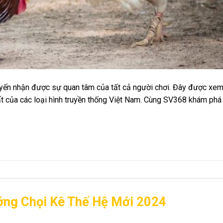
 tuyến nhận được sự quan tâm của tất cả người chơi. Đây được xem
ất của các loại hình truyền thống Việt Nam. Cùng SV368 khám phá
ớng Chọi Kê Thế Hệ Mới 2024