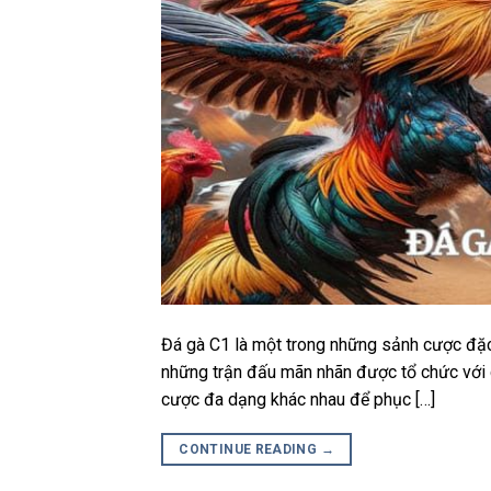
Đá gà C1 là một trong những sảnh cược đặc
những trận đấu mãn nhãn được tổ chức với q
cược đa dạng khác nhau để phục […]
CONTINUE READING
→