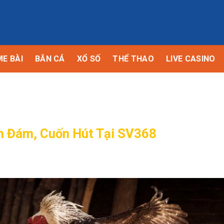
E BÀI
BẮN CÁ
XỔ SỐ
THỂ THAO
LIVE CASINO
h Đám, Cuốn Hút Tại SV368