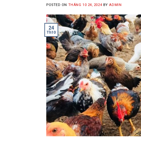
POSTED ON
THÁNG 10 24, 2024
BY
ADMIN
24
Th10