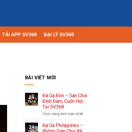
TẢI APP SV368
ĐẠI LÝ SV368
BÀI VIẾT MỚI
Đá Gà Đòn – Sân Chơi
24
Đình Đám, Cuốn Hút
Th10
Tại SV368
ở
Chức năng bình luận bị tắt
Đá
Gà
Đá Gà Philippines –
24
Đòn
Không Gian Chọi Kê
Th10